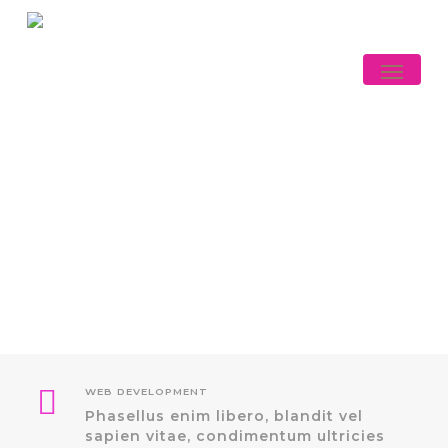
Skip
to
main
Menu
content
Hello
We are Salient. It’s nice to meet you!
WEB DEVELOPMENT
Phasellus enim libero, blandit vel
sapien vitae, condimentum ultricies