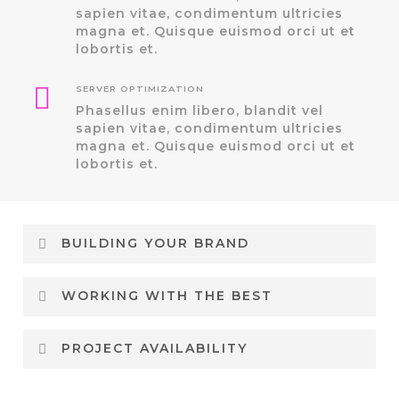
sapien vitae, condimentum ultricies
magna et. Quisque euismod orci ut et
lobortis et.
SERVER OPTIMIZATION
Phasellus enim libero, blandit vel
sapien vitae, condimentum ultricies
magna et. Quisque euismod orci ut et
lobortis et.
BUILDING YOUR BRAND
Lorem ipsum dolor sit amet, consectetur
WORKING WITH THE BEST
adipiscing elit. Integer lorem quam,
adipiscing condimentum tristique vel,
Lorem ipsum dolor sit amet, consectetur
eleifend sed turpis. Pellent esque cursus
PROJECT AVAILABILITY
adipiscing elit. Integer lorem quam,
arcu id magna et euismod in elem entum
adipiscing condimentum tristique vel,
purus molestie. Cura bitur et arcu pellen
Lorem ipsum dolor sit amet, consectetur
eleifend sed turpis. Pellent esque cursus
tesque massa eu nulla conse quat sed