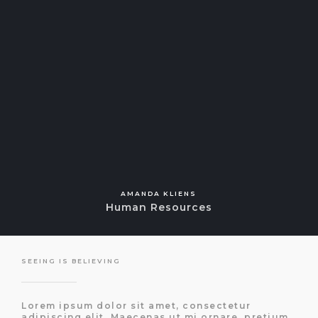
AMANDA KLIENS
Human Resources
SEEING IS BELIEVING
Lorem ipsum dolor sit amet, consectetur
adipiscing elit. Maecenas ut mi ornare, pretium